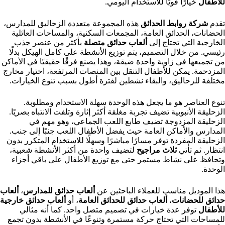
للأطفال
خيارًا قويًا للاستخدام اليومي.
تقدم
شركة روابط الحدائق
هذه المجموعة متعددة الزحاليق للمدارس،
الحضانات، الحدائق العامة، المجمعات السكنية، والمساحات العائلية
الخارجية التي تحتاج إلى
ألعاب حدائق متصلة
بأكثر من عنصر جذب
رئيسي. من خلال التصميم، يتم توزيع الأنشطة على كامل الهيكل بدلًا
من تجميعها في زاوية واحدة ضيقة، وهذا يصنع فرقًا حقيقيًا في الأماكن
المزدحمة. يمكن للأطفال التنقل بين المنصات المرتفعة، اختيار مخارج
مختلفة للزحاليق، والبقاء نشطين لفترة أطول بسبب تنوع الخيارات.
تنوع العناصر هو ما يجعل هذه الوحدة سهلة الاستخدام ومطلوبة.
الزحليقة الأنبوبية تضيف تجربة مغلقة أكثر إثارة وتلفت الانتباه بصريًا.
الزحليقة المزدوجة تضيف طابع اللعب الجماعي، وهو مهم في
المدارس والأماكن العامة حيث يفضل الأطفال اللعب جنبًا إلى جنب.
الزحليقة المفردة توفر مسارًا مباشرًا وسهلًا للاستخدام المتكرر بدون
انتظار. ثم تأتي
ثلاث مراجيح
لتضيف واحدة من أكثر الأنشطة شعبية،
وتحافظ على نشاط مستمر حتى مع توزيع الأطفال على باقي أجزاء
الوحدة.
هذا الموديل مناسب للعملاء الباحثين عن
ألعاب حدائق للمدارس
،
ألعاب
حدائق للحضانات
،
ألعاب حدائق للحدائق العامة
، أو
ألعاب حدائق خارجية
للأطفال
توفر عدة خيارات في تصميم متصل واحد. كما أنه مثالي
للمساحات التي تحتاج حركة مستمرة وتنوعًا في الأنشطة بدون تجمع