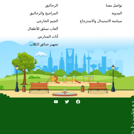
GLO-016
تواصل معنا
الزحاليق
طلب السعر
المدونة
المراجيح والزحاليق
سياسة الاستبدال والاسترجاع
الجيم الخارجي
ألعاب تسلق للأطفال
أثاث المدارس
تجهيز حدائق الكلاب
ح
ق
و
ق
ا
ل
ن
ش
ر
©