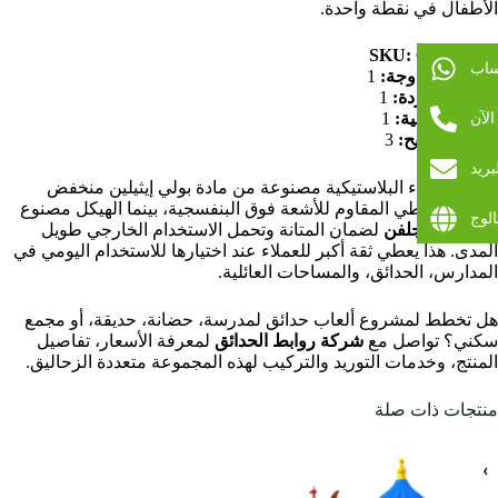
الأطفال في نقطة واحدة.
SKU:
GLMF-017
ساب
زحليقة مزدوجة:
1
زحليقة مفردة:
1
لآن
زحليقة أنبوبية:
1
عدد المراجيح:
3
بريد
جميع الأجزاء البلاستيكية مصنوعة من مادة بولي إيثيلين منخفض
الكثافة الخطي المقاوم للأشعة فوق البنفسجية، بينما الهيكل مصنوع
الوج
من
حديد مجلفن
لضمان المتانة وتحمل الاستخدام الخارجي طويل
المدى. هذا يعطي ثقة أكبر للعملاء عند اختيارها للاستخدام اليومي في
المدارس، الحدائق، والمساحات العائلية.
هل تخطط لمشروع ألعاب حدائق لمدرسة، حضانة، حديقة، أو مجمع
سكني؟ تواصل مع
شركة روابط الحدائق
لمعرفة الأسعار، تفاصيل
المنتج، وخدمات التوريد والتركيب لهذه المجموعة متعددة الزحاليق.
منتجات ذات صلة