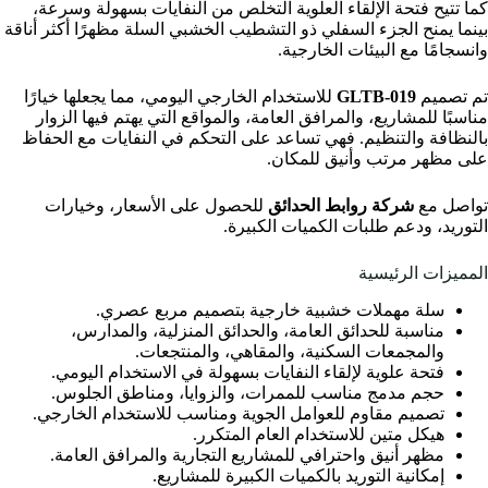
كما تتيح فتحة الإلقاء العلوية التخلص من النفايات بسهولة وسرعة،
بينما يمنح الجزء السفلي ذو التشطيب الخشبي السلة مظهرًا أكثر أناقة
وانسجامًا مع البيئات الخارجية.
تم تصميم
GLTB-019
للاستخدام الخارجي اليومي، مما يجعلها خيارًا
مناسبًا للمشاريع، والمرافق العامة، والمواقع التي يهتم فيها الزوار
بالنظافة والتنظيم. فهي تساعد على التحكم في النفايات مع الحفاظ
على مظهر مرتب وأنيق للمكان.
تواصل مع
شركة روابط الحدائق
للحصول على الأسعار، وخيارات
التوريد، ودعم طلبات الكميات الكبيرة.
المميزات الرئيسية
سلة مهملات خشبية خارجية بتصميم مربع عصري.
مناسبة للحدائق العامة، والحدائق المنزلية، والمدارس،
والمجمعات السكنية، والمقاهي، والمنتجعات.
فتحة علوية لإلقاء النفايات بسهولة في الاستخدام اليومي.
حجم مدمج مناسب للممرات، والزوايا، ومناطق الجلوس.
تصميم مقاوم للعوامل الجوية ومناسب للاستخدام الخارجي.
هيكل متين للاستخدام العام المتكرر.
مظهر أنيق واحترافي للمشاريع التجارية والمرافق العامة.
إمكانية التوريد بالكميات الكبيرة للمشاريع.