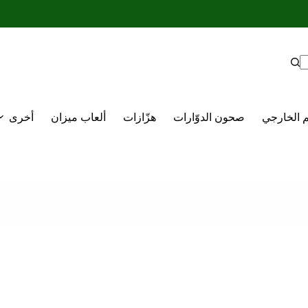
م الخارجي
صحون الدوّارات
هزّازات
ألعاب ميزان
أخرى