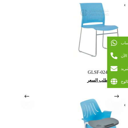
ساب
لآن
بريد
GLSF-024
طلب السعر
الوج