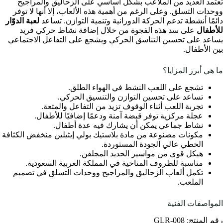
تعتمد العديد من الملاعب بشكل أساسي على الزحاليق والمراجيح
ووحدات التسلق. وعلى الرغم من أهمية هذه الألعاب، إلا أنها لا توفر
دائمًا أنشطة تدعم الحركة الدورانية وتنمية التوازن. تساعد
لعبة الدوّار
للأطفال
على سد هذه الفجوة من خلال إضافة نشاط حركي فريد
يساعد على تحسين التناسق الحركي ويشجع على التفاعل الاجتماعي
بين الأطفال.
ما هي أبرز المزايا؟
تشجع على اللعب النشط في الهواء الطلق.
تساعد على تحسين التوازن والتنسيق الحركي.
تجربة اللعب أثناء الوقوف تزيد من التفاعل والمتعة.
عجلة مركزية توفر قبضة آمنة ودعمًا إضافيًا للأطفال.
نشاط جماعي يمكن أن يشارك فيه عدة أطفال.
مكونات مصنوعة من مادة بلاستيك بولي إيثيلين منخفض الكثافة
الخطي عالي الجودة المستوردة.
هيكل قوي من مواسير الحديد المجلفن.
مناسبة للظروف المناخية في المملكة العربية السعودية.
تكمل ألعاب الزحاليق والمراجيح ووحدات التسلق في تصميم
الملعب.
المواصفات الفنية
رقم المنتج: GLR-008