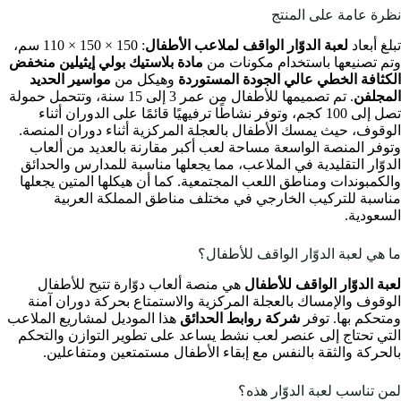
نظرة عامة على المنتج
تبلغ أبعاد
لعبة الدوّار الواقف لملاعب الأطفال
: 150 × 150 × 110 سم،
وتم تصنيعها باستخدام مكونات من
مادة بلاستيك بولي إيثيلين منخفض
الكثافة الخطي عالي الجودة المستوردة
وهيكل من
مواسير الحديد
المجلفن
. تم تصميمها للأطفال من عمر 3 إلى 15 سنة، وتتحمل حمولة
تصل إلى 100 كجم، وتوفر نشاطًا ترفيهيًا قائمًا على الدوران أثناء
الوقوف، حيث يمسك الأطفال بالعجلة المركزية أثناء دوران المنصة.
وتوفر المنصة الواسعة مساحة لعب أكبر مقارنة بالعديد من ألعاب
الدوّار التقليدية في الملاعب، مما يجعلها مناسبة للمدارس والحدائق
والكمبوندات ومناطق اللعب المجتمعية. كما أن هيكلها المتين يجعلها
مناسبة للتركيب الخارجي في مختلف مناطق المملكة العربية
السعودية.
ما هي لعبة الدوّار الواقف للأطفال؟
لعبة الدوّار الواقف للأطفال
هي منصة ألعاب دوّارة تتيح للأطفال
الوقوف والإمساك بالعجلة المركزية والاستمتاع بحركة دوران آمنة
ومتحكم بها. توفر
شركة روابط الحدائق
هذا الموديل لمشاريع الملاعب
التي تحتاج إلى عنصر لعب نشط يساعد على تطوير التوازن والتحكم
بالحركة والثقة بالنفس مع إبقاء الأطفال مستمتعين ومتفاعلين.
لمن تناسب لعبة الدوّار هذه؟