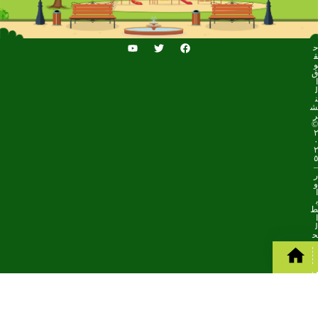
ح
ق
و
ق
ا
ل
ن
ش
ر
©
٢
٠
٢
٥
–
ر
و
ا
ب
ط
ا
ل
ح
د
ا
ئ
ق