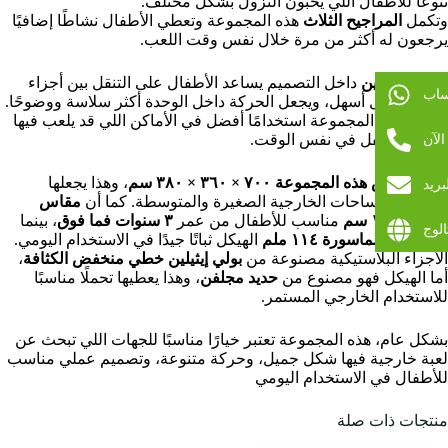
تنوعًا للأطفال اللي يحبون النزول بشكل مختلف.
وتكمل
المراجيح الثلاث
هذه المجموعة وتعطي الأطفال نشاطًا إضافيًا
يرجعون له أكثر من مرة خلال نفس وقت اللعب.
وجود
منصتين
داخل التصميم يساعد الأطفال على التنقل بين أجزاء
ساب
اللعبة بشكل أسهل، ويجعل الحركة داخل الوحدة أكثر سلاسة ووضوحًا.
وهذا يعطي المجموعة استخدامًا أفضل في الأماكن اللي قد يلعب فيها
لآن
أكثر من طفل في نفس الوقت.
بريد
ويبلغ مقاس هذه المجموعة ٧٠٠ × ٣٦٠ × ٣٨٠ سم
، وهذا يجعلها
مناسبة للمساحات الخارجية الصغيرة والمتوسطة. كما أن
مقاس
المنصة ١١٠ سم
مناسب للأطفال من عمر
٣ سنوات فما فوق
، بينما
الوج
يمنح
قطر الماسورة ١١٤ ملم
الهيكل ثباتًا جيدًا في الاستخدام اليومي.
الأجزاء البلاستيكية مصنوعة من
بولي إيثيلين خطي منخفض الكثافة
،
أما الهيكل فهو مصنوع من
حديد مجلفن
، وهذا يعطيها تحملًا مناسبًا
للاستخدام الخارجي المستمر.
بشكل عام، هذه المجموعة تعتبر خيارًا مناسبًا للجهات اللي تبحث عن
لعبة خارجية فيها شكل جميل، وحركة متنوعة، وتصميم عملي مناسب
للأطفال في الاستخدام اليومي
منتجات ذات صلة