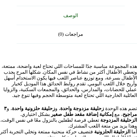
الوصف
مراجعات (0)
هذه المجموعة مناسبة جدًا للمساحات اللي تحتاج لعبة واضحة، ممتعة،
وتعطي الأطفال أكثر من نشاط في نفس المكان. شكلها المرح يجذب
الأطفال بسرعة، ومع توزيع عناصر اللعب فيها يكون الاستخدام أسهل
وأريح خلال اللعب اليومي. تقدم روابط الحدائق هذا الموديل كخيار
عملي للحضانات، والمدارس، والحدائق، والمجمعات السكنية، والزوايا
العائلية الخارجية اللي تحتاج لعبة متوسطة الحجم وفيها تنوع جيد.
تضم هذه الوحدة
زحليقة مزدوجة واحدة
، و
زحليقة حلزونية واحدة
، و
٣
مراجيح
، مع
إمكانية إضافة مقعد طفل صغير
بشكل اختياري.
الزحليقة المزدوجة
تعطي فرصة لطفلين بالنزول معًا في نفس الوقت،
وهذا يزيد من متعة اللعب المشترك.
أما
الزحليقة الحلزونية
فتضيف حركة منحنية ممتعة وتخلي التجربة أكثر