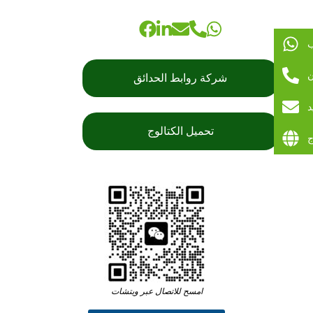
ب
ن
شركة روابط الحدائق
د
تحميل الكتالوج
ج
امسح للاتصال عبر ويتشات