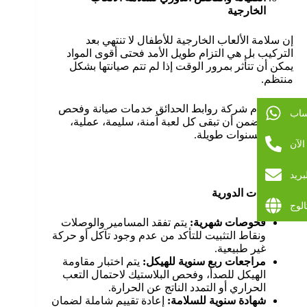
الخارجية
إن سلامة الألعاب الخارجية للأطفال لا تنتهي بعد
التركيب بل هي التزام طويل الأمد فحتى أقوى المواد
يمكن أن تتأثر بمرور الوقت إذا لم تتم صيانتها بشكل
منتظم.
لهذا، تقدم شركة روابط الحدائق خدمات صيانة وفحص
ساب
شاملة تضمن أن تبقى كل لعبة آمنة، سليمة، عملية،
وجذابة لسنوات طويلة.
لآن
بريد
الفحوصات الدورية
الوج
فحوصات شهرية:
يتم تفقد المسامير والوصلات
ونقاط التثبيت للتأكد من عدم وجود تآكل أو حركة
غير طبيعية.
مراجعات ربع سنوية للهيكل:
يتم اختبار مقاومة
الهيكل للصدأ، وفحص البلاستيك لاحتمال التعب
الحراري أو التمدد الناتج عن الحرارة.
شهادة سنوية للسلامة:
إعادة تقييم شاملة لضمان