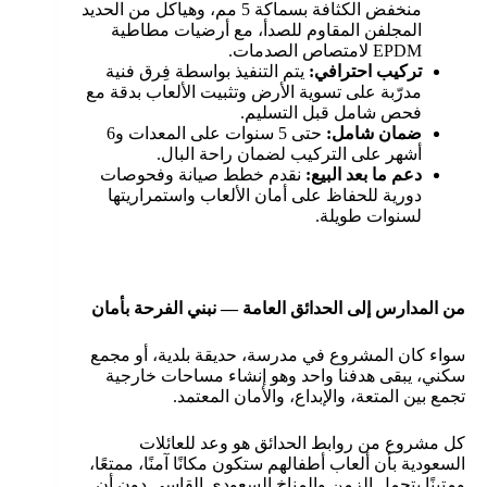
منخفض الكثافة بسماكة 5 مم، وهياكل من الحديد
المجلفن المقاوم للصدأ، مع أرضيات مطاطية
EPDM لامتصاص الصدمات.
تركيب احترافي:
يتم التنفيذ بواسطة فِرق فنية
مدرّبة على تسوية الأرض وتثبيت الألعاب بدقة مع
فحص شامل قبل التسليم.
ضمان شامل:
حتى 5 سنوات على المعدات و6
أشهر على التركيب لضمان راحة البال.
دعم ما بعد البيع:
نقدم خطط صيانة وفحوصات
دورية للحفاظ على أمان الألعاب واستمراريتها
لسنوات طويلة.
من المدارس إلى الحدائق العامة — نبني الفرحة بأمان
سواء كان المشروع في مدرسة، حديقة بلدية، أو مجمع
سكني، يبقى هدفنا واحد وهو إنشاء مساحات خارجية
تجمع بين المتعة، والإبداع، والأمان المعتمد.
كل مشروع من روابط الحدائق هو وعد للعائلات
السعودية بأن ألعاب أطفالهم ستكون مكانًا آمنًا، ممتعًا،
ومتينًا يتحمل الزمن والمناخ السعودي القاسي دون أن