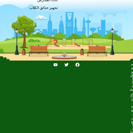
أثاث المدارس
تجهيز حدائق الكلاب
ح
ق
و
ق
ا
ل
ن
ش
ر
©
٢
٠
٢
٥
–
ر
و
ا
ب
ط