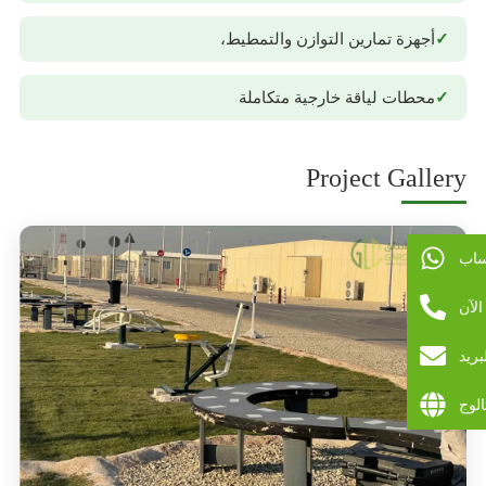
أجهزة تمارين التوازن والتمطيط،
محطات لياقة خارجية متكاملة
Project Gallery
ساب
لآن
بريد
الوج