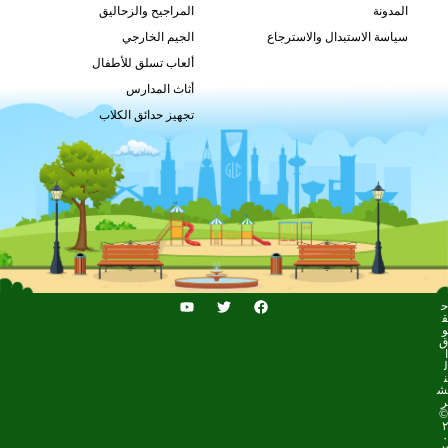
المدونة
المراجيح والزحاليق
سياسة الاستبدال والاسترجاع
الجيم الخارجي
ألعاب تسلق للأطفال
أثاث المدارس
تجهيز حدائق الكلاب
ح
ق
و
ق
ا
ل
ن
ش
ر
©
٢
٠