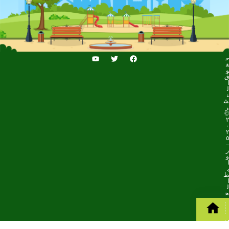
ح
ق
و
ق
ا
ل
ن
ش
ر
©
٢
٠
٢
٥
–
ر
و
ا
ب
ط
ا
ل
ح
د
ا
ئ
ق