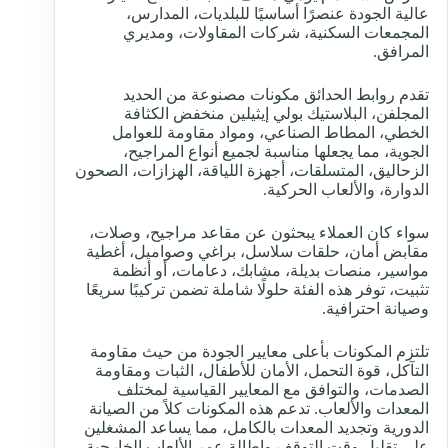
عالية الجودة عنصرًا أساسيًا للبلديات، المدارس،
المجمعات السكنية، شركات المقاولات، ومديري
المرافق.
تقدم روابط الحدائق مكونات مصنوعة من الحديد
المجلفن، البلاستيك بولي إيثيلين منخفض الكثافة
الخطي، المطاط الصناعي، ومواد مقاومة للعوامل
الجوية، مما يجعلها مناسبة لجميع أنواع المراجيح،
الزحاليق، المتسلقات، أجهزة اللياقة، الهزازات، الصحون
الدوارة، والألعاب الحركية.
سواء كان العملاء يبحثون عن مقاعد مراجيح، وصلات،
مقابض أمان، حلقات سلاسل، براغي وصواميل، أغطية
مواسير، منصات بديلة، مشابك، دعامات، أو أنظمة
تثبيت، توفر هذه الفئة حلولًا شاملة تضمن تركيبًا سريعًا
وصيانة احترافية.
تلتزم المكونات بأعلى معايير الجودة من حيث مقاومة
التآكل، قوة التحمل، الأمان للأطفال، الثبات ومقاومة
الصدمات، والتوافق مع المعايير القياسية لمختلف
المعدات والألعاب. تدعم هذه المكونات كلاً من الصيانة
الدورية وتجديد المعدات بالكامل، مما يساعد المشغلين
على تقليل وقت التوقف وإطالة عمر الألعاب الخارجية.