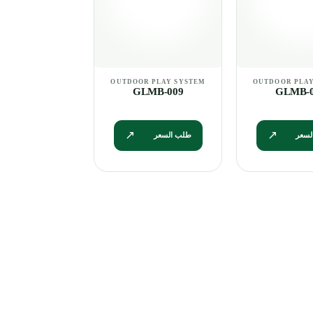
GLMB-009
GLMB-0
لسعر
طلب السعر