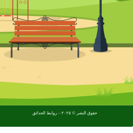
حقوق النشر © ٢٠٢٥ – روابط الحدائق