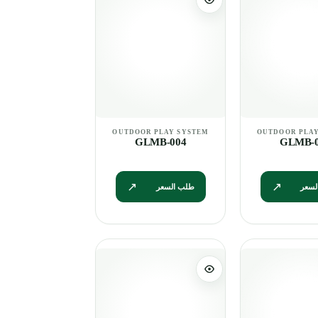
GLMB-004
GLMB-0
لسعر
طلب السعر